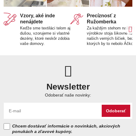
Vzory, aké inde
Precíznosť z
nenájdete
Ružomberka
Keďže sme textiláci telom aj
Za každým stehom našich
dušou, vzorujeme si vlastné
výrobkov stoja šikovné ruk
dezény, ktoré neskôr zdobia
našich verných šičiek, bez
vaše domovy.
ktorých by to nebolo Áčko.
Newsletter
Odoberať naše novinky:
Odoberať
Chcem dostávať informácie o novinkách, akciových
ponukách a zľavové kupóny.