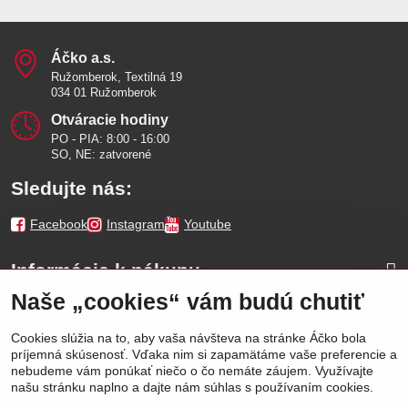
Áčko a​.s​.
Ružomberok, Textilná 19
034 01 Ružomberok
Otváracie hodiny
PO - PIA: 8:00 - 16:00
SO, NE: zatvorené
Sledujte nás:
Facebook
Instagram
Youtube
Informácie k nákupu
Naše „cookies“ vám budú chutiť
Naše značky
Cookies slúžia na to, aby vaša návšteva na stránke Áčko bola
príjemná skúsenosť. Vďaka nim si zapamätáme vaše preferencie a
Výhody
nebudeme vám ponúkať niečo o čo nemáte záujem. Využívajte
našu stránku naplno a dajte nám súhlas s používaním cookies.