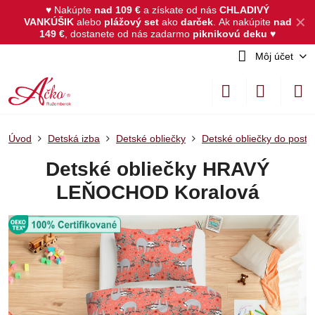
♥ Nakúpte
nad 109 €
a získate od nás
CHLADIVÝ
✕
VANKÚŠIK
alebo
plážový set
ako
darček
.
Ak nakúpite
nad
149 €
, dostanete od nás zadarmo
piknikovú deku
♥
Môj účet
Úvod
Detská izba
Detské obliečky
Detské obliečky do posti
Detské obliečky HRAVÝ
LEŇOCHOD Koralová