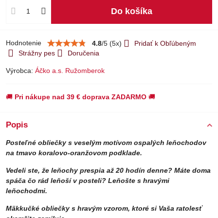
Do košíka
Hodnotenie
4.8
/
5
(
5
x)
Pridať k Obľúbeným
Strážny pes
Doručenia
Výrobca:
Áčko a.s. Ružomberok
🚚
Pri nákupe nad 39 € doprava ZADARMO
🚚
Popis
Posteľné obliečky s veselým motívom ospalých leňochodov
na tmavo koralovo-oranžovom podklade.
Vedeli ste, že leňochy prespia až 20 hodín denne? Máte doma
spáča čo rád leňoší v posteli? Leňošte s hravými
leňochodmi.
Mäkkučké obliečky s hravým vzorom, ktoré si Vaša ratolesť