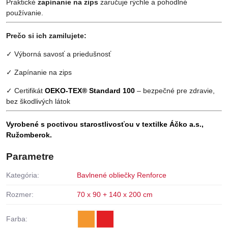
Praktické
zapínanie na zips
zaručuje rýchle a pohodlné
používanie.
Prečo si ich zamilujete:
✓ Výborná savosť a priedušnosť
✓ Zapínanie na zips
✓ Certifikát
OEKO-TEX® Standard 100
– bezpečné pre zdravie,
bez škodlivých látok
Vyrobené s poctivou starostlivosťou v textilke Áčko a.s.,
Ružomberok.
Parametre
Kategória:
Bavlnené obliečky Renforce
Rozmer:
70 x 90 + 140 x 200 cm
Farba: