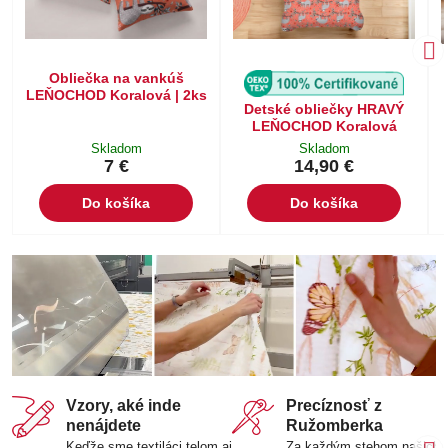
Obliečka na vankúš
LEŇOCHOD Koralová | 2ks
Detské obliečky HRAVÝ
LEŇOCHOD Koralová
Skladom
Skladom
7 €
14,90 €
Do košíka
Do košíka
Vzory, aké inde
Precíznosť z
nenájdete
Ružomberka
Keďže sme textiláci telom aj
Za každým stehom našich