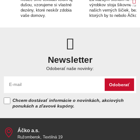
dušou, vzorujeme si vlastné
výrobkov stoja šikovné ruk
dezény, ktoré neskôr zdobia
našich verných šičiek, bez
vaše domovy.
ktorých by to nebolo Áčko.
Newsletter
Odoberať naše novinky:
Odoberať
Chcem dostávať informácie o novinkách, akciových
ponukách a zľavové kupóny.
Áčko a​.s​.
Ružomberok, Textilná 19