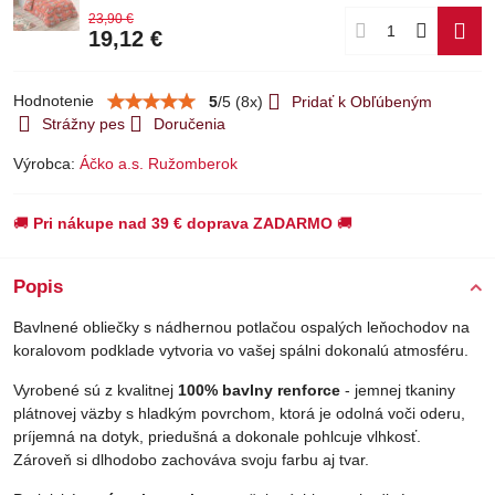
23,90 €
19,12 €
Hodnotenie
5
/
5
(
8
x)
Pridať k Obľúbeným
Strážny pes
Doručenia
Výrobca:
Áčko a.s. Ružomberok
🚚
Pri nákupe nad 39 € doprava ZADARMO
🚚
Popis
Bavlnené obliečky s nádhernou potlačou ospalých leňochodov na
koralovom podklade vytvoria vo vašej spálni dokonalú atmosféru.
Vyrobené sú z kvalitnej
100% bavlny renforce
- jemnej tkaniny
plátnovej väzby s hladkým povrchom, ktorá je odolná voči oderu,
príjemná na dotyk, priedušná a dokonale pohlcuje vlhkosť.
Zároveň si dlhodobo zachováva svoju farbu aj tvar.