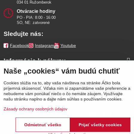
034 01 Ružomberok
Otváracie hodiny
PO - PIA: 8:00 - 16:00
SO, NE: zatvorené
Sledujte nás:
Facebook
Instagram
Youtube
Informácie k nákupu
Naše „cookies“ vám budú chutiť
Naše značky
Cookies slúžia na to, aby vaša návšteva na stránke Áčko bola
príjemná skúsenosť. Vďaka nim si zapamätáme vaše preferencie a
Výhody
nebudeme vám ponúkať niečo o čo nemáte záujem. Využívajte
našu stránku naplno a dajte nám súhlas s používaním cookies.
Zásady ochrany osobných údajov
Odmietnuť všetko
Prijať všetky cookies
©
2026
Áčko a.s.
Predvoľby súkromia
Stav objednávky