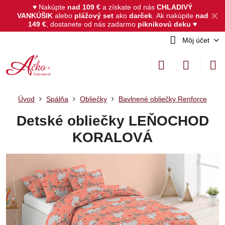
♥ Nakúpte
nad 109 €
a získate od nás
CHLADIVÝ
✕
VANKÚŠIK
alebo
plážový set
ako
darček
.
Ak nakúpite
nad
149 €
, dostanete od nás zadarmo
piknikovú deku
♥
Môj účet
Úvod
Spálňa
Obliečky
Bavlnené obliečky Renforce
Detské obliečky LEŇOCHOD
KORALOVÁ