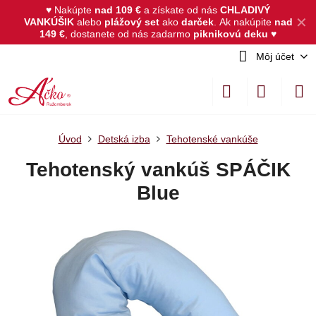
♥ Nakúpte
nad 109 €
a získate od nás
CHLADIVÝ
✕
VANKÚŠIK
alebo
plážový set
ako
darček
.
Ak nakúpite
nad
149 €
, dostanete od nás zadarmo
piknikovú deku
♥
Môj účet
Úvod
Detská izba
Tehotenské vankúše
Tehotenský vankúš SPÁČIK
Blue