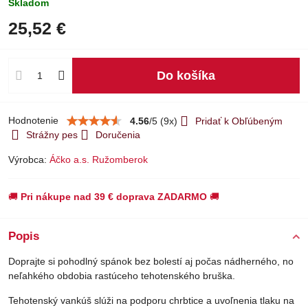
Skladom
25,52 €
Do košíka
Hodnotenie
4.56
/
5
(
9
x)
Pridať k Obľúbeným
Strážny pes
Doručenia
Výrobca:
Áčko a.s. Ružomberok
🚚
Pri nákupe nad 39 € doprava ZADARMO
🚚
Popis
Doprajte si pohodlný spánok bez bolestí aj počas nádherného, no
neľahkého obdobia rastúceho tehotenského bruška.
Tehotenský vankúš slúži na podporu chrbtice a uvoľnenia tlaku na