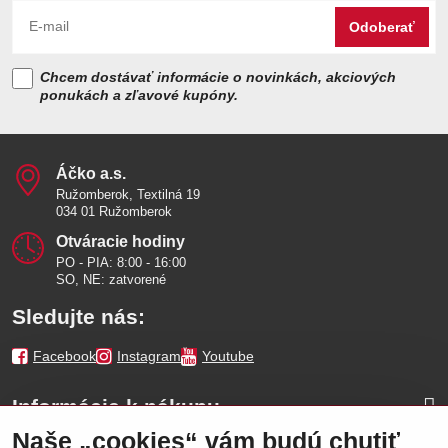
Odoberať
Chcem dostávať informácie o novinkách, akciových
ponukách a zľavové kupóny.
Áčko a​.s​.
Ružomberok, Textilná 19
034 01 Ružomberok
Otváracie hodiny
PO - PIA: 8:00 - 16:00
SO, NE: zatvorené
Sledujte nás:
Facebook
Instagram
Youtube
Informácie k nákupu
Naše „cookies“ vám budú chutiť