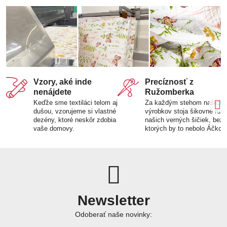
Vzory, aké inde
Precíznosť z
nenájdete
Ružomberka
Keďže sme textiláci telom aj
Za každým stehom našich
dušou, vzorujeme si vlastné
výrobkov stoja šikovné ruk
dezény, ktoré neskôr zdobia
našich verných šičiek, bez
vaše domovy.
ktorých by to nebolo Áčko.
Newsletter
Odoberať naše novinky: