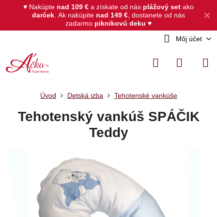
♥ Nakúpte
nad 109 €
a získate od nás
plážový set
ako
✕
darček
.
Ak nakúpite
nad 149 €
, dostanete od nás
zadarmo
piknikovú deku
♥
Môj účet
Úvod
Detská izba
Tehotenské vankúše
Tehotenský vankúš SPÁČIK
Teddy