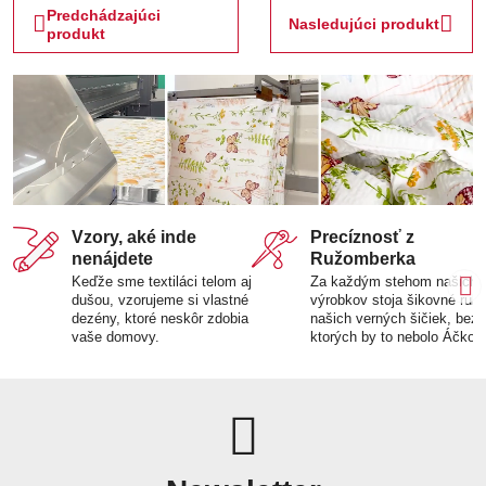
Predchádzajúci
Nasledujúci produkt
produkt
Vzory, aké inde
Precíznosť z
nenájdete
Ružomberka
Keďže sme textiláci telom aj
Za každým stehom našich
dušou, vzorujeme si vlastné
výrobkov stoja šikovné ruk
dezény, ktoré neskôr zdobia
našich verných šičiek, bez
vaše domovy.
ktorých by to nebolo Áčko.