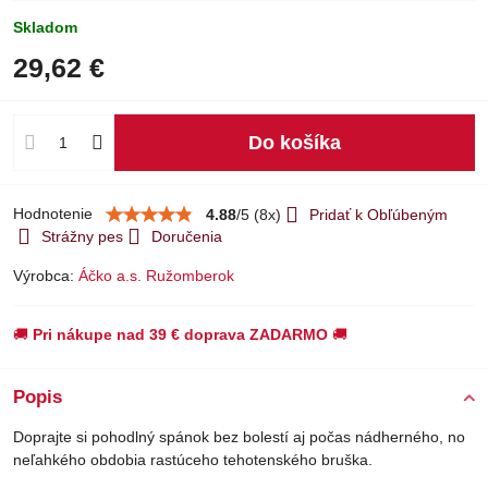
Skladom
29,62 €
Do košíka
Hodnotenie
4.88
/
5
(
8
x)
Pridať k Obľúbeným
Strážny pes
Doručenia
Výrobca:
Áčko a.s. Ružomberok
🚚
Pri nákupe nad 39 € doprava ZADARMO
🚚
Popis
Doprajte si pohodlný spánok bez bolestí aj počas nádherného, no
neľahkého obdobia rastúceho tehotenského bruška.