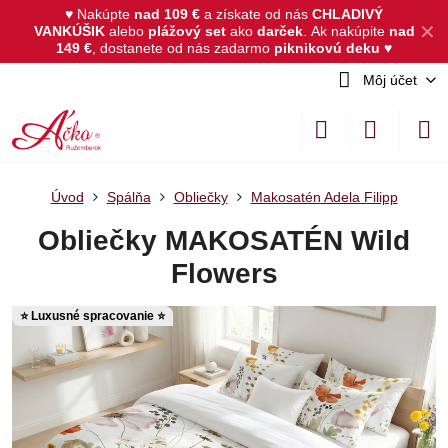
♥ Nakúpte
nad 109 €
a získate od nás
CHLADIVÝ
✕
VANKÚŠIK
alebo
plážový set
ako
darček
.
Ak nakúpite
nad
149 €
, dostanete od nás zadarmo
piknikovú deku
♥
Môj účet
Úvod
Spálňa
Obliečky
Makosatén Adela Filipp
Obliečky MAKOSATÉN Wild
Flowers
⭐ Luxusné spracovanie ⭐