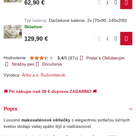
62,90 €
Typ balenia:
Darčekové balenie: 2x (70x90, 140x200)
Skladom
129,90 €
Hodnotenie
3.4
/
5
(
87
x)
Pridať k Obľúbeným
Strážny pes
Doručenia
Výrobca:
Áčko a.s. Ružomberok
🚚
Pri nákupe nad 39 € doprava ZADARMO
🚚
Popis
Luxusné
makosaténové obliečky
s elegantnou potlačou lúčnych
kvetov dodajú vašej spálni štýl a nadčasovosť.