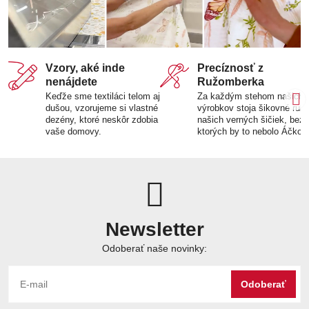
Vzory, aké inde
Precíznosť z
nenájdete
Ružomberka
Keďže sme textiláci telom aj
Za každým stehom našich
dušou, vzorujeme si vlastné
výrobkov stoja šikovné ruk
dezény, ktoré neskôr zdobia
našich verných šičiek, bez
vaše domovy.
ktorých by to nebolo Áčko.
Newsletter
Odoberať naše novinky:
Odoberať