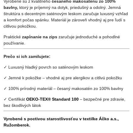
Vyrobené sú z kvalitného
česaného makosaténu zo 100%
bavlny,
ktorý je príjemný na dotyk, priedušný a odolný. Jemná
štruktúra s decentným saténovým leskom zaručuje luxusný vzhľad
a komfort počas spánku. Materiál je zároveň vhodný aj pre ľudí s
citlivou pokožkou.
Praktické
zapínanie na zips
zaručuje jednoduché a pohodlné
používanie.
Prečo si ich zamilujete:
✓ Luxusný hladký povrch so saténovým leskom
✓ Jemné k pokožke – vhodné aj pre alergikov a citlivú pokožku
✓ 100% prírodný materiál – česaný makosatén zo 100% bavlny
✓ Certifikát
OEKO-TEX® Standard 100
– bezpečné pre zdravie,
bez škodlivých látok
Vyrobené s poctivou starostlivosťou v textilke Áčko a.s.,
Ružomberok.