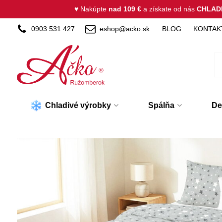
♥ Nakúpte
nad 109 €
a získate od nás
CHLAD
0903 531 427
eshop@acko.sk
BLOG
KONTAK
Chladivé výrobky
Spálňa
De