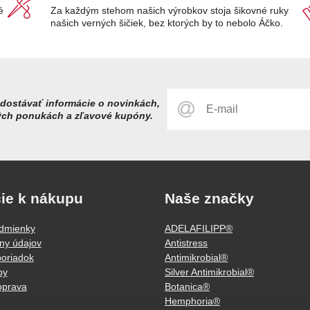
é
Za každým stehom našich výrobkov stoja šikovné ruky
našich verných šičiek, bez ktorých by to nebolo Áčko.
dostávať informácie o novinkách,
ých ponukách a zľavové kupóny.
ie k nákupu
Naše značky
dmienky
ADELAFILIPP®
ny údajov
Antistress
oriadok
Antimikrobial®
by
Silver Antimikrobial®
oprava
Botanica®
Hemphoria®