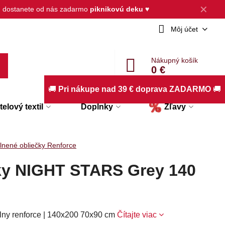
✕
, dostanete od nás zadarmo
piknikovú deku
♥
Môj účet
Nákupný košík
0 €
🚚
Pri nákupe nad 39 € doprava ZADARMO
🚚
elový textil
Doplnky
Zľavy
lnené obliečky Renforce
ky NIGHT STARS Grey 140
lny renforce | 140x200 70x90 cm
Čítajte viac