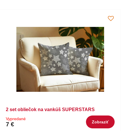
2 set obliečok na vankúš SUPERSTARS
Vypredané
Zobraziť
7 €