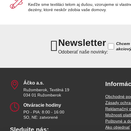
Keďže sme textiláci telom aj dušou, vzorujeme si vlastn
dezény, ktoré neskôr zdobia vaše domovy.
Newsletter
Chcem 
akciov
Odoberať naše novinky:
Áčko a​.s​.
Informác
Ružomberok, Textilná 19
034 01 Ružomberok
Obchodné po
Zásady ochra
Otváracie hodiny
Reklamačný p
PO - PIA: 8:00 - 16:00
Možnosti plat
SO, NE: zatvorené
Poštovné a d
Ako objednať
Sledujte nás: