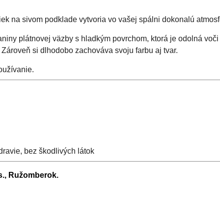
ek na sivom podklade vytvoria vo vašej spálni dokonalú atmosf
aniny plátnovej väzby s hladkým povrchom, ktorá je odolná voči
 Zároveň si dlhodobo zachováva svoju farbu aj tvar.
oužívanie.
ravie, bez škodlivých látok
.s., Ružomberok.