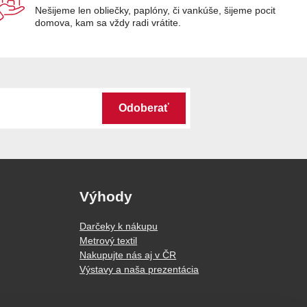
Nešijeme len obliečky, paplóny, či vankúše, šijeme pocit
domova, kam sa vždy radi vrátite.
Odoberať
Výhody
Darčeky k nákupu
Metrový textil
Nakupujte nás aj v ČR
Výstavy a naša prezentácia