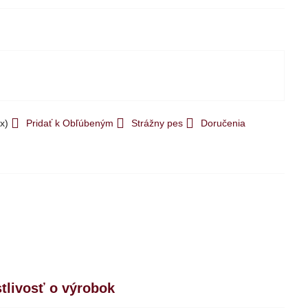
x)
Pridať k Obľúbeným
Strážny pes
Doručenia
stlivosť o výrobok