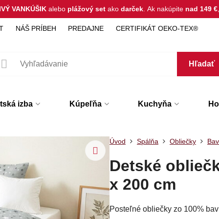
IVÝ VANKÚŠIK
alebo
plážový set
ako
darček
.
Ak nakúpite
nad 149 €
T
NÁŠ PRÍBEH
PREDAJNE
CERTIFIKÁT OEKO-TEX®
Hľadať
tská izba
Kúpeľňa
Kuchyňa
Hot
Úvod
Spálňa
Obliečky
Bav
Detské oblieč
x 200 cm
Posteľné obliečky zo 100% bav