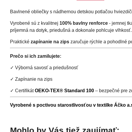
Bavlnené obliečky s nádhernou detskou potlačou hviezdiči
Vyrobené sú z kvalitnej
100% bavlny renforce
- jemnej tk
príjemná na dotyk, priedušná a dokonale pohlcuje vlhkosť.
Praktické
zapínanie na zips
zaručuje rýchle a pohodlné p
Prečo si ich zamilujete:
✓ Výborná savosť a priedušnosť
✓ Zapínanie na zips
✓ Certifikát
OEKO-TEX® Standard 100
– bezpečné pre zd
Vyrobené s poctivou starostlivosťou v textilke Áčko a
Mohlo by Vás tiež zaujímať: