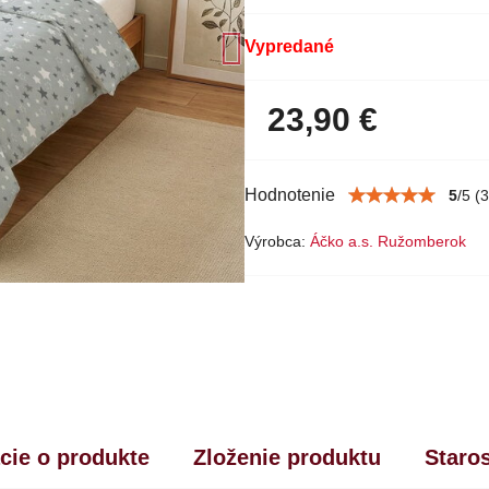
Vypredané
23,90 €
Hodnotenie
5
/
5
(
3
Výrobca:
Áčko a.s. Ružomberok
cie o produkte
Zloženie produktu
Staro