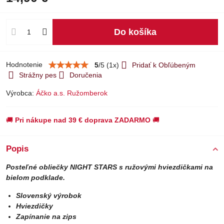
Do košíka
Hodnotenie
5
/
5
(
1
x)
Pridať k Obľúbeným
Strážny pes
Doručenia
Výrobca:
Áčko a.s. Ružomberok
🚚
Pri nákupe nad 39 € doprava ZADARMO
🚚
Popis
Posteľné obliečky NIGHT STARS s ružovými hviezdičkami na
bielom podklade.
Slovenský výrobok
Hviezdičky
Zapínanie na zips