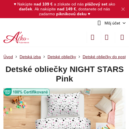
♥ Nakúpte
nad 109 €
a získate od nás
plážový set
ako
✕
darček
.
Ak nakúpite
nad 149 €
, dostanete od nás
zadarmo
piknikovú deku
♥
Môj účet
Úvod
Detská izba
Detské obliečky
Detské obliečky do posti
Detské obliečky NIGHT STARS
Pink