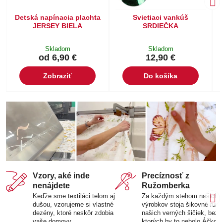
Detská napínacia plachta
Svietiaci vankúš
JERSEY BIELA
SRDIEČKA
Skladom
Skladom
od 6,90 €
12,90 €
Zobraziť
Do košíka
Vzory, aké inde
Precíznosť z
nenájdete
Ružomberka
Keďže sme textiláci telom aj
Za každým stehom našich
dušou, vzorujeme si vlastné
výrobkov stoja šikovné ruk
dezény, ktoré neskôr zdobia
našich verných šičiek, bez
vaše domovy.
ktorých by to nebolo Áčko.