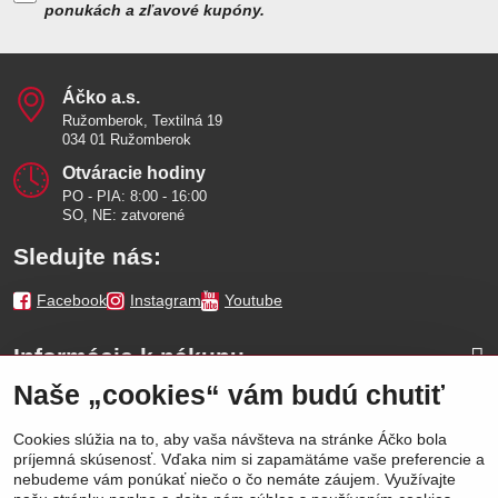
ponukách a zľavové kupóny.
Áčko a​.s​.
Ružomberok, Textilná 19
034 01 Ružomberok
Otváracie hodiny
PO - PIA: 8:00 - 16:00
SO, NE: zatvorené
Sledujte nás:
Facebook
Instagram
Youtube
Informácie k nákupu
Naše „cookies“ vám budú chutiť
Naše značky
Cookies slúžia na to, aby vaša návšteva na stránke Áčko bola
príjemná skúsenosť. Vďaka nim si zapamätáme vaše preferencie a
Výhody
nebudeme vám ponúkať niečo o čo nemáte záujem. Využívajte