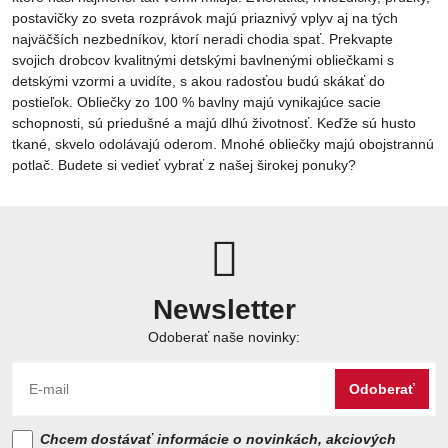
postavičky zo sveta rozprávok majú priaznivý vplyv aj na tých
najväčších nezbedníkov, ktorí neradi chodia spať. Prekvapte
svojich drobcov kvalitnými detskými bavlnenými obliečkami s
detskými vzormi a uvidíte, s akou radosťou budú skákať do
postieľok. Obliečky zo 100 % bavlny majú vynikajúce sacie
schopnosti, sú priedušné a majú dlhú životnosť. Keďže sú husto
tkané, skvelo odolávajú oderom. Mnohé obliečky majú obojstrannú
potlač. Budete si vedieť vybrať z našej širokej ponuky?
Newsletter
Odoberať naše novinky:
Odoberať
Chcem dostávať informácie o novinkách, akciových