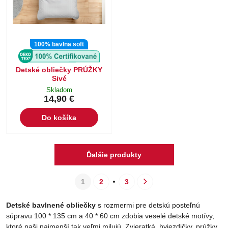
100% bavlna soft
Detské obliečky PRÚŽKY
Sivé
Skladom
14,90 €
Do košíka
Ďalšie produkty
1
2
3
Detské bavlnené obliečky
s rozmermi pre detskú posteľnú
súpravu 100 * 135 cm a 40 * 60 cm zdobia veselé detské motívy,
ktoré naši najmenší tak veľmi milujú. Zvieratká, hviezdičky, prúžky,