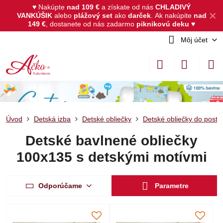
♥ Nakúpte
nad 109 €
a získate od nás
CHLADIVÝ
✕
VANKÚŠIK
alebo
plážový set
ako
darček
.
Ak nakúpite
nad
149 €
, dostanete od nás zadarmo
piknikovú deku
♥
Môj účet
Úvod
Detská izba
Detské obliečky
Detské obliečky do posti
Detské bavlnené obliečky
100x135 s detskými motívmi
Odporúčame
Parametre