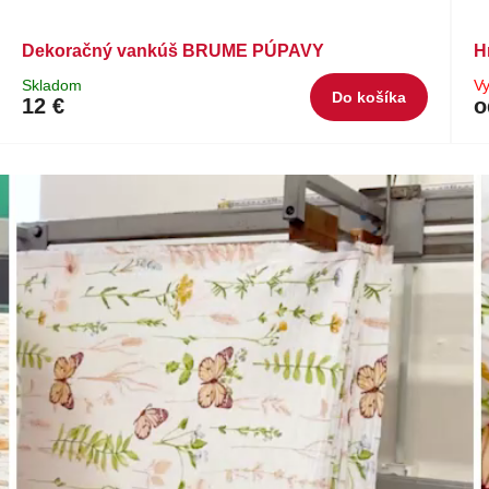
Dekoračný vankúš BRUME PÚPAVY
H
Skladom
V
Do košíka
12 €
o