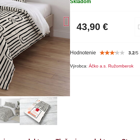
Skladom
43,90 €
Hodnotenie
3.2
/
5
Výrobca:
Áčko a.s. Ružomberok