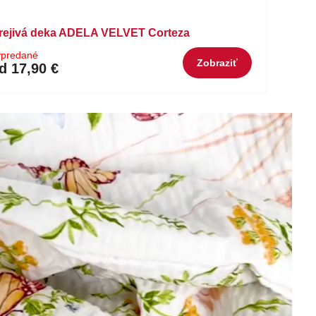
rejivá deka ADELA VELVET Corteza
ypredané
Zobraziť
d 17,90 €