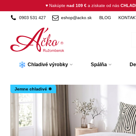
♥ Nakúpte
nad 109 €
a získate od nás
CHLAD
0903 531 427
eshop@acko.sk
BLOG
KONTAK
Chladivé výrobky
Spálňa
De
Jemne chladivé ❄