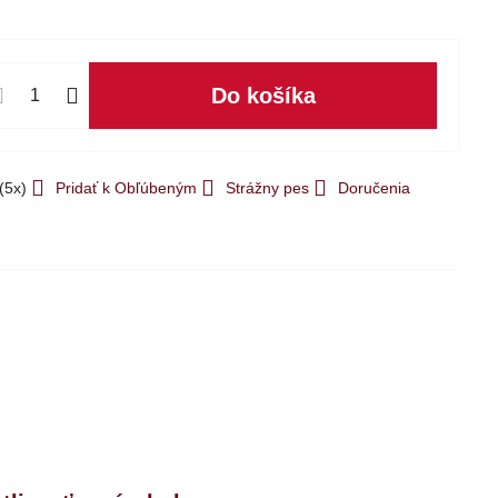
Do košíka
(
5
x)
Pridať k Obľúbeným
Strážny pes
Doručenia