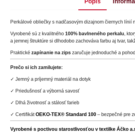
Popis
Informá
Perkálové obliečky s nadčasovým dizajnom čiernych línií n
Vyrobené sú z kvalitného
100% bavlneného perkalu
, kto
a jemnej štruktúre si dlhodobo zachováva farbu aj tvar, ta
Praktické
zapínanie na zips
zaručuje jednoduché a pohod
Prečo si ich zamilujete:
✓ Jemný a príjemný materiál na dotyk
✓ Priedušnosť a výborná savosť
✓ Dlhá životnosť a stálosť farieb
✓ Certifikát
OEKO-TEX® Standard 100
– bezpečné pre zd
Vyrobené s poctivou starostlivosťou v textilke Áčko a