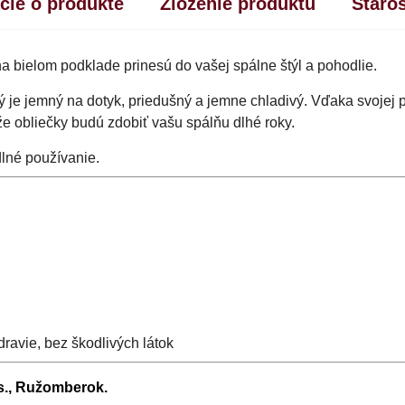
cie o produkte
Zloženie produktu
Staro
a bielom podklade prinesú do vašej spálne štýl a pohodlie.
rý je jemný na dotyk, priedušný a jemne chladivý. Vďaka svojej 
kže obliečky budú zdobiť vašu spálňu dlhé roky.
lné používanie.
ravie, bez škodlivých látok
.s., Ružomberok.