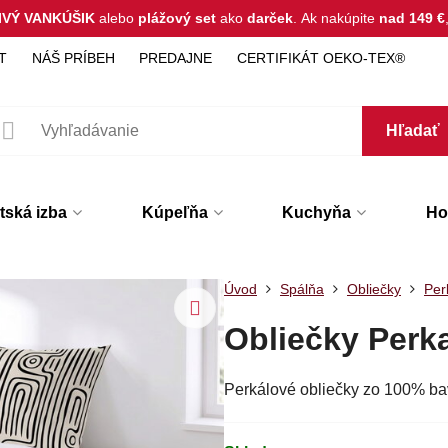
IVÝ VANKÚŠIK
alebo
plážový set
ako
darček
.
Ak nakúpite
nad 149 €
T
NÁŠ PRÍBEH
PREDAJNE
CERTIFIKÁT OEKO-TEX®
Hľadať
tská izba
Kúpeľňa
Kuchyňa
Hot
Úvod
Spálňa
Obliečky
Per
Obliečky Per
Perkálové obliečky zo 100% b