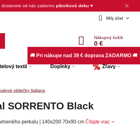
✕
, dostanete od nás zadarmo
piknikovú deku
♥
Môj účet
Nákupný košík
0 €
🚚
Pri nákupe nad 39 € doprava ZADARMO
🚚
elový textil
Doplnky
Zľavy
kalové obliečky Italiana
kal SORRENTO Black
avlneného perkalu | 140x200 70x90 cm
Čítajte viac