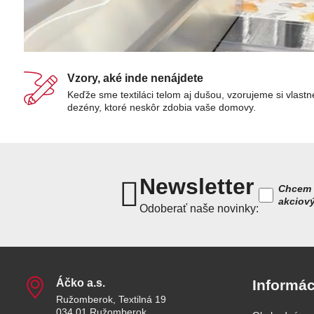
Vzory, aké inde nenájdete
Keďže sme textiláci telom aj dušou, vzorujeme si vlastn
dezény, ktoré neskôr zdobia vaše domovy.
Newsletter
Chcem 
akciov
Odoberať naše novinky:
Áčko a​.s​.
Informác
Ružomberok, Textilná 19
034 01 Ružomberok