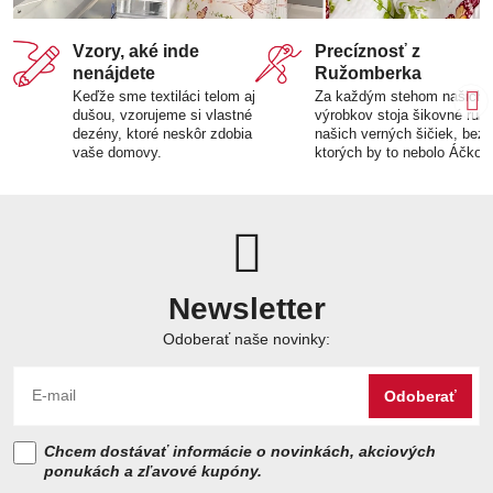
Vzory, aké inde
Precíznosť z
nenájdete
Ružomberka
Keďže sme textiláci telom aj
Za každým stehom našich
dušou, vzorujeme si vlastné
výrobkov stoja šikovné ruk
dezény, ktoré neskôr zdobia
našich verných šičiek, bez
vaše domovy.
ktorých by to nebolo Áčko.
Newsletter
Odoberať naše novinky:
Odoberať
Chcem dostávať informácie o novinkách, akciových
ponukách a zľavové kupóny.