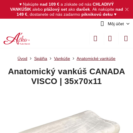
♥ Nakúpte
nad 109 €
a získate od nás
CHLADIVÝ
✕
VANKÚŠIK
alebo
plážový set
ako
darček
.
Ak nakúpite
nad
149 €
, dostanete od nás zadarmo
piknikovú deku
♥
Môj účet
Úvod
Spálňa
Vankúše
Anatomické vankúše
Anatomický vankúš CANADA
VISCO | 35x70x11