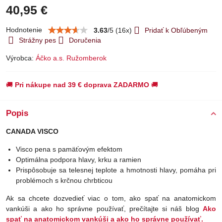
40,95 €
Hodnotenie
3.63
/
5
(
16
x)
Pridať k Obľúbeným
Strážny pes
Doručenia
Výrobca:
Áčko a.s. Ružomberok
🚚
Pri nákupe nad 39 € doprava ZADARMO
🚚
Popis
CANADA VISCO
Visco pena s pamäťovým efektom
Optimálna podpora hlavy, krku a ramien
Prispôsobuje sa telesnej teplote a hmotnosti hlavy, pomáha pri
problémoch s krčnou chrbticou
Ak sa chcete dozvedieť viac o tom, ako spať na anatomickom
vankúši a ako ho správne používať, prečítajte si náš blog
Ako
spať na anatomickom vankúši a ako ho správne používať
.