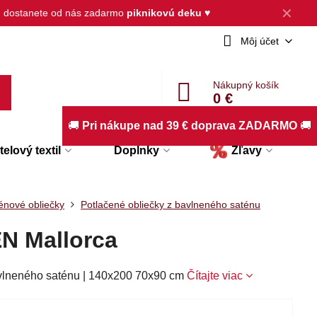
✕
, dostanete od nás zadarmo
piknikovú deku
♥
Môj účet
Nákupný košík
0 €
🚚
Pri nákupe nad 39 € doprava ZADARMO
🚚
elový textil
Doplnky
Zľavy
énové obliečky
Potlačené obliečky z bavlneného saténu
N Mallorca
avlneného saténu | 140x200 70x90 cm
Čítajte viac