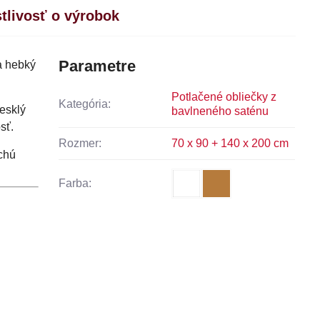
stlivosť o výrobok
Parametre
a hebký
Potlačené obliečky z
Kategória:
lesklý
bavlneného saténu
sť.
Rozmer:
70 x 90 + 140 x 200 cm
chú
Farba: