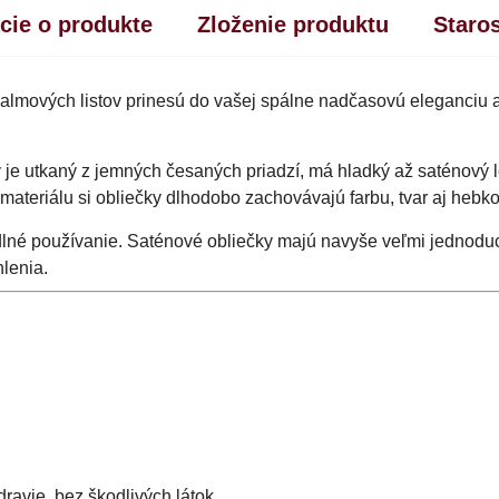
cie o produkte
Zloženie produktu
Staro
lmových listov prinesú do vašej spálne nadčasovú eleganciu 
rý je utkaný z jemných česaných priadzí, má hladký až saténový 
materiálu si obliečky dlhodobo zachovávajú farbu, tvar aj hebko
lné používanie. Saténové obliečky majú navyše veľmi jednodu
lenia.
ravie, bez škodlivých látok