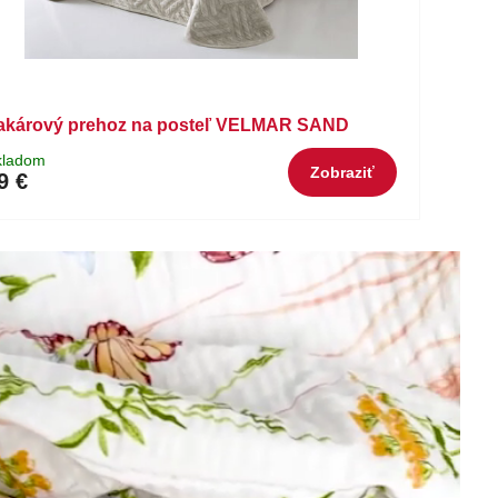
akárový prehoz na posteľ VELMAR SAND
kladom
Zobraziť
9 €