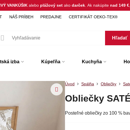
IVÝ VANKÚŠIK
alebo
plážový set
ako
darček
.
Ak nakúpite
nad 149 €
T
NÁŠ PRÍBEH
PREDAJNE
CERTIFIKÁT OEKO-TEX®
Hľadať
tská izba
Kúpeľňa
Kuchyňa
Hot
Úvod
Spálňa
Obliečky
Sat
Obliečky SATÉ
Posteľné obliečky zo 100 % b