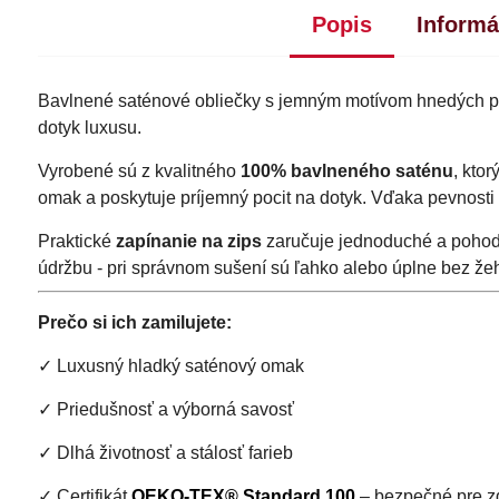
Popis
Informá
Bavlnené saténové obliečky s jemným motívom hnedých pa
dotyk luxusu.
Vyrobené sú z kvalitného
100% bavlneného saténu
, kto
omak a poskytuje príjemný pocit na dotyk. Vďaka pevnosti 
Praktické
zapínanie na zips
zaručuje jednoduché a pohod
údržbu - pri správnom sušení sú ľahko alebo úplne bez žeh
Prečo si ich zamilujete:
✓ Luxusný hladký saténový omak
✓ Priedušnosť a výborná savosť
✓ Dlhá životnosť a stálosť farieb
✓ Certifikát
OEKO-TEX® Standard 100
– bezpečné pre zd