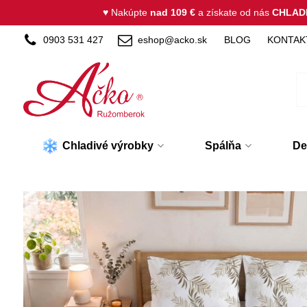
♥ Nakúpte
nad 109 €
a získate od nás
CHLAD
0903 531 427
eshop@acko.sk
BLOG
KONTAK
Chladivé výrobky
Spálňa
De