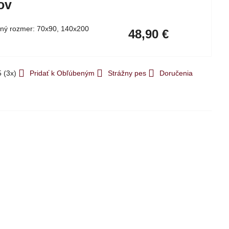
ov
ný rozmer: 70x90, 140x200
48,90 €
5
(
3
x)
Pridať k Obľúbeným
Strážny pes
Doručenia