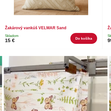
Žakárový vankúš VELMAR Sand
Ž
Skladom
S
Do košíka
15 €
9