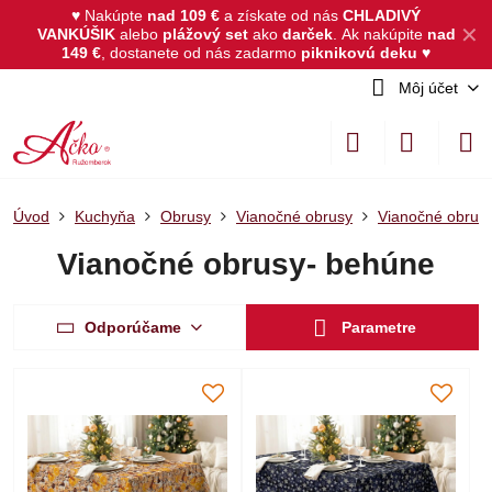
♥ Nakúpte
nad 109 €
a získate od nás
CHLADIVÝ
✕
VANKÚŠIK
alebo
plážový set
ako
darček
.
Ak nakúpite
nad
149 €
, dostanete od nás zadarmo
piknikovú deku
♥
Môj účet
Úvod
Kuchyňa
Obrusy
Vianočné obrusy
Vianočné obrus
Vianočné obrusy- behúne
Odporúčame
Parametre