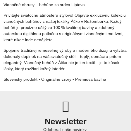
Vianočné obrusy – behúne zo srdca Liptova
Privítajte sviatočnú atmosféru štýlovo! Objavte exkluzívnu kolekciu
vianočných behúňov z našej textilky Áčko v Ružomberku. Každý
behúň je precízne ušitý zo 100 % kvalitnej bavlny a zdobený
autorskou digitálnou potlačou s originálnymi vianočnými motívmi,
ktoré nikde inde nenájdete.
Spojenie tradičnej remeselnej výroby a moderného dizajnu vytvára
dokonalý doplnok na váš sviatočný stôl – teplý, domáci a pritom
elegantný. Vianočný behúň z Áčka nie je len textil – je to kúsok
lásky, ktorý rozžiari každý interiér.
Slovenský produkt • Originálne vzory • Prémiová bavlna
Newsletter
Odoberať naše novinky: