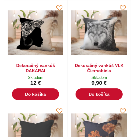
Dekoračný vankúš
Dekoračný vankúš VLK
DAKARAI
Čiernobiela
Skladom
Skladom
12 €
9,90 €
Do košíka
Do košíka