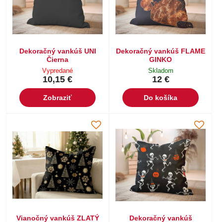
Dekoračný vankúš UNI
Dekoračný vankúš FLAME
Čierna
GINKO
Vypredané
Skladom
10,15 €
12 €
Zobraziť
Do košíka
Vianočný vankúš ZLATÝ
Dekoračný vankúš