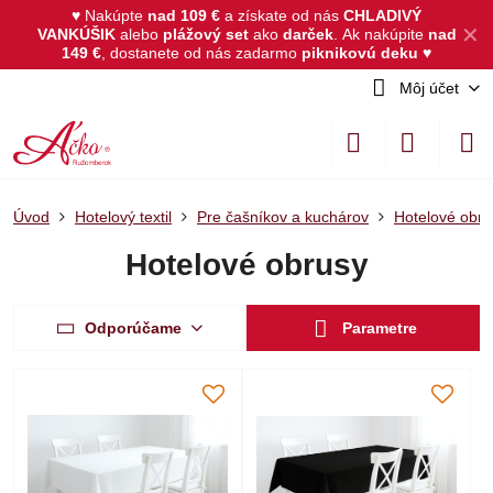
♥ Nakúpte
nad 109 €
a získate od nás
CHLADIVÝ
✕
VANKÚŠIK
alebo
plážový set
ako
darček
.
Ak nakúpite
nad
149 €
, dostanete od nás zadarmo
piknikovú deku
♥
Môj účet
Úvod
Hotelový textil
Pre čašníkov a kuchárov
Hotelové obru
Hotelové obrusy
Odporúčame
Parametre