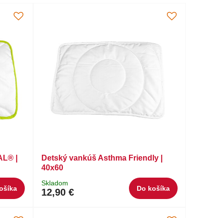
AL® |
Detský vankúš Asthma Friendly |
40x60
Skladom
ošíka
Do košíka
12,90 €