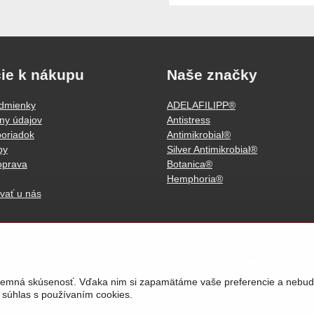
ie k nákupu
Naše značky
dmienky
ADELAFILIPP®
ny údajov
Antistress
oriadok
Antimikrobial®
by
Silver Antimikrobial®
oprava
Botanica®
Hemphoria®
vať u nás
príjemná skúsenosť. Vďaka nim si zapamätáme vaše preferencie a neb
 súhlas s používaním cookies.
©
2026
Áčko a.s.
Predvoľby súkromia
Stav objednávky