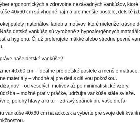
 výber ergonomických a zdravotne nezávadných vankúšov, ktoré
kúše 40x60 cm sú vhodné najmä pre menšie postele, detské izb
rokej palety materiálov, farieb a motívov, ktoré nielenže krásne 
 Naše detské vankúše sú vyrobené z hypoalergénnych materiál
sť a hygienu. Či už preferujete mäkké alebo stredne pevné van
u.
ť práve naše detské vankúše?
zmer 40x60 cm – ideálne pre detské postele a menšie matrace.
e materiály – vhodné aj pre deti s citlivou pokožkou.
 dizajnov – od veselých motívov až po minimalistické vzory.
držba – možné prať v práčke, udržujte vankúše stále svieže.
vnej polohy hlavy a krku – zdravý spánok pre vaše dieťa.
iu vankúše 40x60 cm na acko.sk a vyberte pre svoje deti kvalitn
unkčnosťou.