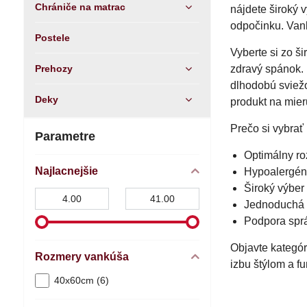
Chrániče na matrac
nájdete široký
odpočinku. Van
Postele
Vyberte si zo ši
Prehozy
zdravý spánok.
dlhodobú sviežo
Deky
produkt na mier
Prečo si vybra
Parametre
Optimálny ro
Najlacnejšie
Hypoalergénn
Široký výber
Od:
Do:
Jednoduchá ú
Podpora sprá
Objavte kategór
Rozmery vankúša
izbu štýlom a f
40x60cm (6)