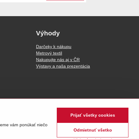
Výhody
Darčeky k nákupu
Metrový textil
Nakupujte nás aj v ČR
Výstavy a naša prezentácia
Prijať všetky cookies
udeme vám ponúkať niečo
Odmietnuť všetko