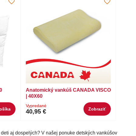
0
Anatomický vankúš CANADA VISCO
| 40X60
Vypredané
ošíka
Zobraziť
40,95 €
e deti aj dospelých? V našej ponuke detských vankúšov