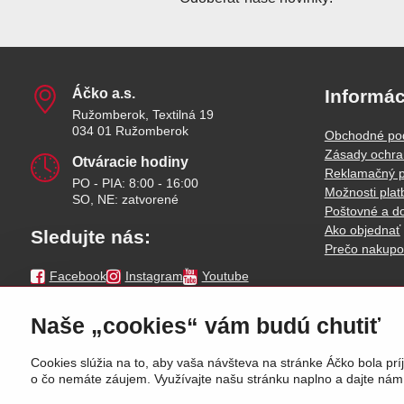
Áčko a​.s​.
Informác
Ružomberok, Textilná 19
034 01 Ružomberok
Obchodné po
Zásady ochra
Otváracie hodiny
Reklamačný p
PO - PIA: 8:00 - 16:00
Možnosti plat
SO, NE: zatvorené
Poštovné a d
Ako objednať
Sledujte nás:
Prečo nakupo
Facebook
Instagram
Youtube
Naše „cookies“ vám budú chutiť
Cookies slúžia na to, aby vaša návšteva na stránke Áčko bola 
o čo nemáte záujem. Využívajte našu stránku naplno a dajte nám