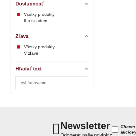
Dostupnosť
Všetky produkty
Iba skladom
Zľava
Všetky produkty
V zľave
Hľadať text
Prehľadať
výsledky
filtra
fulltextom
Newsletter
Chcem 
akciov
Odoberať naše novinky: