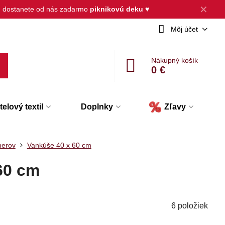
✕
, dostanete od nás zadarmo
piknikovú deku
♥
Môj účet
Nákupný košík
0 €
elový textil
Doplnky
Zľavy
merov
Vankúše 40 x 60 cm
60 cm
6
položiek