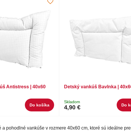
š Antistress | 40x60
Detský vankúš Bavlnka | 40x6
Skladom
Do košíka
Do k
4,90 €
é a pohodlné vankúše v rozmere 40x60 cm, ktoré sú ideálne pr