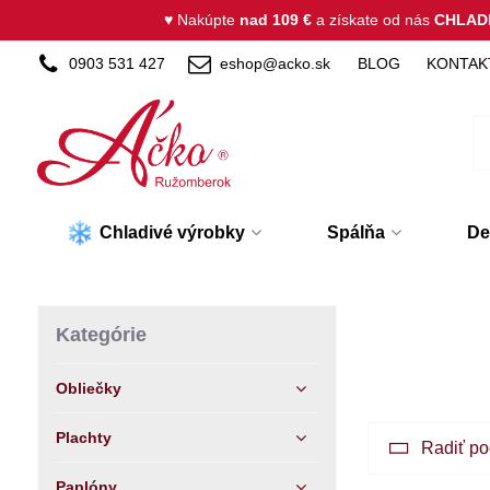
♥ Nakúpte
nad 109 €
a získate od nás
CHLAD
0903 531 427
eshop@acko.sk
BLOG
KONTAK
Chladivé výrobky
Spálňa
De
Kategórie
Obliečky
Plachty
Radiť po
Paplóny