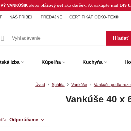
IVÝ VANKÚŠIK
alebo
plážový set
ako
darček
.
Ak nakúpite
nad 149 €
T
NÁŠ PRÍBEH
PREDAJNE
CERTIFIKÁT OEKO-TEX®
Hľadať
tská izba
Kúpeľňa
Kuchyňa
Hot
Úvod
Spálňa
Vankúše
Vankúše podľa roz
Vankúše 40 x 
dľa:
Odporúčame