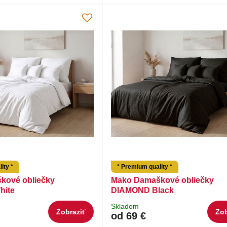
ity *
* Premium quality *
kové obliečky
Mako Damaškové obliečky
hite
DIAMOND Black
Skladom
Zobraziť
Zob
od 69 €