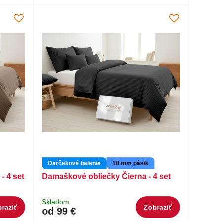
Darčekové balenie
10 mm pásik
- 4 set
Damaškové obliečky Čierna - 4 set
Skladom
raziť
Zobraziť
od 99 €