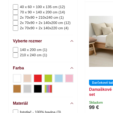
40 x 60 + 100 x 135 cm (12)
70 x 90 + 140 x 200 cm (14)
2x 70x90 + 210x240 cm (1)
2x 70x90 + 2x 140x200 cm (12)
2x 70x90 + 2x 140x220 cm (4)
Vyberte rozmer
140 x 200 cm (1)
210 x 240 cm (1)
Farba
biela
béžová
červená
zelená
modrá
ružová
(13)
(7)
(1)
(2)
(5)
(3)
Darčekové bal
hnedá
sivá
čierna
farebné
Damaškové o
(8)
(4)
(2)
(3)
set
Skladom
Materiál
99 €
fototlač - 100% bavlna (3)