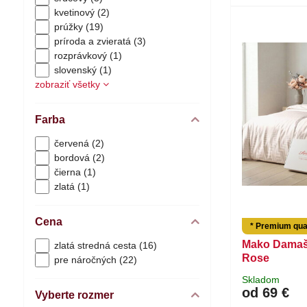
kvetinový (2)
prúžky (19)
príroda a zvieratá (3)
rozprávkový (1)
slovenský (1)
zobraziť všetky
Farba
červená (2)
bordová (2)
čierna (1)
zlatá (1)
Cena
* Premium qual
Mako Damaš
zlatá stredná cesta (16)
Rose
pre náročných (22)
Skladom
od 69 €
Vyberte rozmer