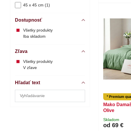
45 x 45 cm (1)
Dostupnosť
Všetky produkty
Iba skladom
Zľava
Všetky produkty
V zľave
Hľadať text
Prehľadať
* Premium qual
výsledky
Mako Damaš
filtra
Olive
fulltextom
Skladom
od 69 €