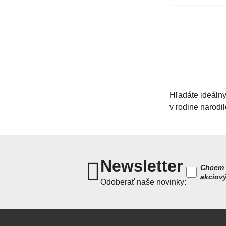
Hľadáte ideáln
v rodine narodi
Newsletter
Chcem 
akciov
Odoberať naše novinky: