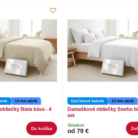
enie
10 mm pásik
Darčekové balenie
10 mm pásik
bliečky Biela káva - 4
Damaškové obliečky Sneho bie
set
Skladom
Do košíka
Zob
od 79 €