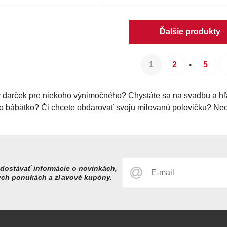
Ďalšie produkty
1
2
5
y darček pre niekoho výnimočného? Chystáte sa na svadbu a h
lo bábätko? Či chcete obdarovať svoju milovanú polovičku? Nec
dostávať informácie o novinkách,
ých ponukách a zľavové kupóny.