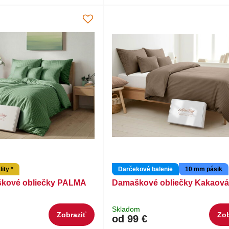
ity *
Darčekové balenie
10 mm pásik
kové obliečky PALMA
Damaškové obliečky Kakaová 
Skladom
Zobraziť
Zob
od 99 €