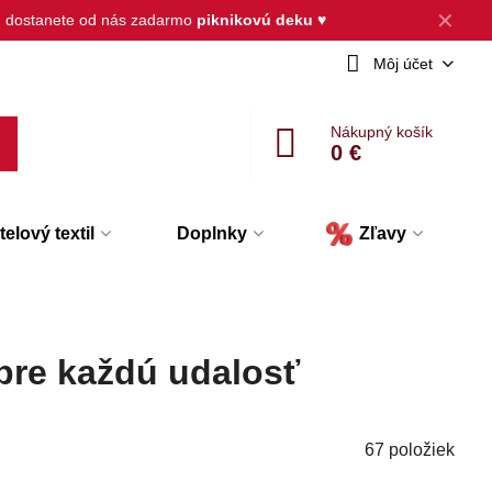
✕
, dostanete od nás zadarmo
piknikovú deku
♥
Môj účet
Nákupný košík
0 €
elový textil
Doplnky
Zľavy
pre každú udalosť
67
položiek