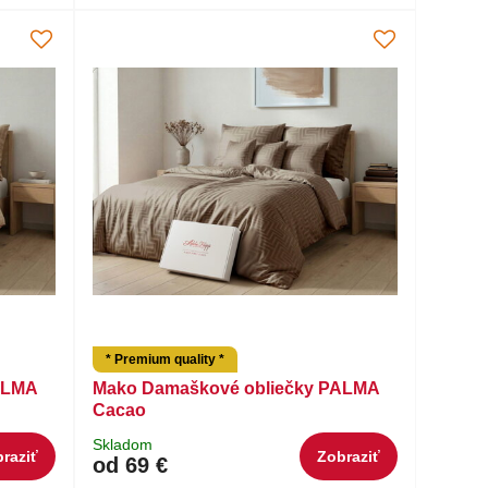
* Premium quality *
ALMA
Mako Damaškové obliečky PALMA
Cacao
Skladom
raziť
Zobraziť
od 69 €