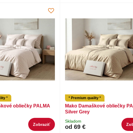
ity *
* Premium quality *
kové obliečky PALMA
Mako Damaškové obliečky P
Silver Grey
Skladom
Zobraziť
Zob
od 69 €