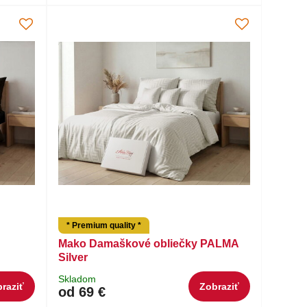
* Premium quality *
Mako Damaškové obliečky PALMA
Silver
Skladom
raziť
Zobraziť
od 69 €