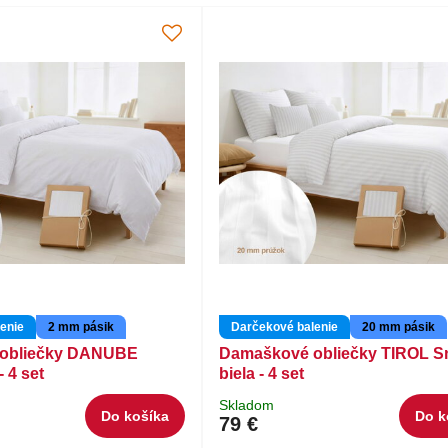
enie
2 mm pásik
Darčekové balenie
20 mm pásik
obliečky DANUBE
Damaškové obliečky TIROL 
- 4 set
biela - 4 set
Skladom
Do košíka
Do k
79 €