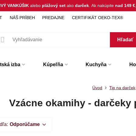
IVÝ VANKÚŠIK
alebo
plážový set
ako
darček
.
Ak nakúpite
nad 149 €
T
NÁŠ PRÍBEH
PREDAJNE
CERTIFIKÁT OEKO-TEX®
Hľadať
tská izba
Kúpeľňa
Kuchyňa
Hot
Úvod
Tip na darček
Vzácne okamihy - darčeky 
dľa:
Odporúčame