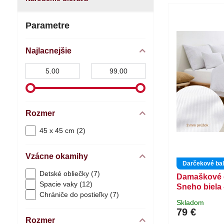
Parametre
Najlacnejšie
Od:
Do:
Rozmer
45 x 45 cm (2)
Vzácne okamihy
Darčekové bal
Detské obliečky (7)
Damaškové 
Spacie vaky (12)
Sneho biela 
Chrániče do postieľky (7)
Skladom
79 €
Rozmer