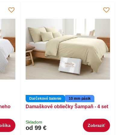
Darčekové balenie
10 mm pásik
Sneho
Damaškové obliečky Šampaň - 4 set
Skladom
ošíka
Zobraziť
od 99 €