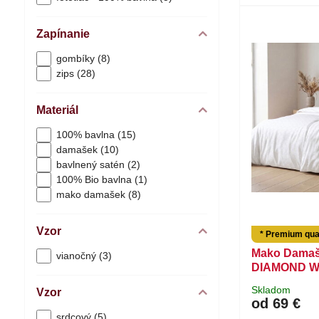
Zapínanie
gombíky (8)
zips (28)
Materiál
100% bavlna (15)
damašek (10)
bavlnený satén (2)
100% Bio bavlna (1)
mako damašek (8)
Vzor
* Premium qual
Mako Damaš
vianočný (3)
DIAMOND W
Skladom
Vzor
od 69 €
srdcový (5)