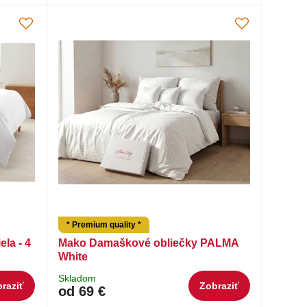
* Premium quality *
la - 4
Mako Damaškové obliečky PALMA
White
Skladom
raziť
Zobraziť
od 69 €