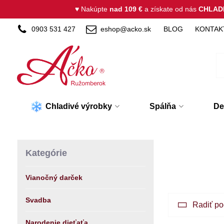
♥ Nakúpte
nad 109 €
a získate od nás
CHLAD
0903 531 427
eshop@acko.sk
BLOG
KONTAK
Chladivé výrobky
Spálňa
De
Kategórie
Vianočný darček
Svadba
Radiť po
Narodenie dieťaťa