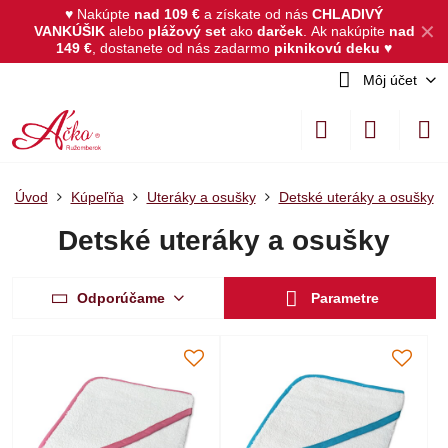
♥ Nakúpte
nad 109 €
a získate od nás
CHLADIVÝ
✕
VANKÚŠIK
alebo
plážový set
ako
darček
.
Ak nakúpite
nad
149 €
, dostanete od nás zadarmo
piknikovú deku
♥
Môj účet
Úvod
Kúpeľňa
Uteráky a osušky
Detské uteráky a osušky
Detské uteráky a osušky
Odporúčame
Parametre