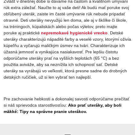
Zvlášť v dnešnej dobe si dávame na častom a kvalitnom umývaní
rúk extra záležať. Naučte to aj vaše deti! Ak budú mať poruke svoj
obľúbený uterák, zaiste im časté umývanie rúk nebude pripadať
otravné. Deti uteráky nevyužijú len doma, ale aj v škôlke či škole,
na tréningoch, kúpaliskách alebo počas výletov, preto majte
poruke aj praktické
nepremokavé hygienické vrecko
. Detské
uteráky charakterizujú nápadité farby a veselé vzory, ktorými oživia
kúpeľňu a vyčarujú maličkým úsmev na tvári. Charakterizuje ich
úžasná jemnosť a vynikajúca nasiakavosť. Pre lepšiu čistotu
odporúčame uteráky prať na vyšších teplotách (65 °C) a bez
použitia aviváže, aby sa neznížila ich schopnosť sať. Detské
uteráky sa vyrábajú vo veľkosti, ktorá presne sadne do drobných
detských ručičiek, už si len vybrať ten najlepší.
Pre zachovanie hebkosti a dokonalej savosti odporúčame prečítať
si náš sprievodca starostlivosťou:
Ako prať uteráky, aby boli
mäkké: Tipy na správne pranie uterákov.