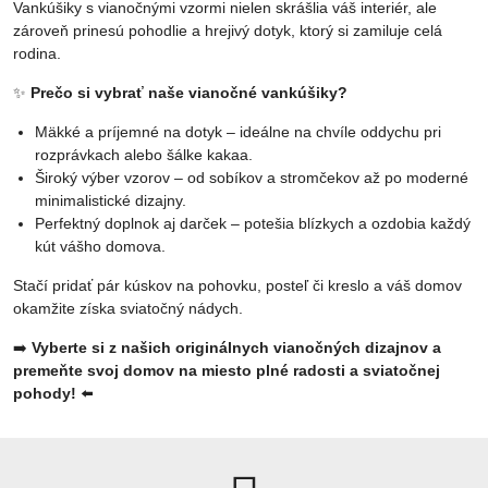
Vankúšiky s vianočnými vzormi nielen skrášlia váš interiér, ale
zároveň prinesú pohodlie a hrejivý dotyk, ktorý si zamiluje celá
rodina.
✨
Prečo si vybrať naše vianočné vankúšiky?
Mäkké a príjemné na dotyk – ideálne na chvíle oddychu pri
rozprávkach alebo šálke kakaa.
Široký výber vzorov – od sobíkov a stromčekov až po moderné
minimalistické dizajny.
Perfektný doplnok aj darček – potešia blízkych a ozdobia každý
kút vášho domova.
Stačí pridať pár kúskov na pohovku, posteľ či kreslo a váš domov
okamžite získa sviatočný nádych.
➡️
Vyberte si z našich originálnych vianočných dizajnov a
premeňte svoj domov na miesto plné radosti a sviatočnej
pohody!
⬅️