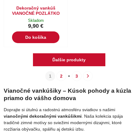
Dekoračný vankúš
VIANOČNÉ POZLÁTKO
Skladom
9,90 €
Do košíka
Ďalšie produkty
1
2
3
Vianočné vankúšiky – Kúsok pohody a kúzla
priamo do vášho domova
Doprajte si útulnú a radostnú atmosféru sviatkov s našimi
vianočnými dekoračnými vankúšikmi
. Naša kolekcia spája
tradičné zimné motívy so sviežimi modernými dizajnmi, ktoré
rozžiaria obývačku, spálňu aj detskú izbu.