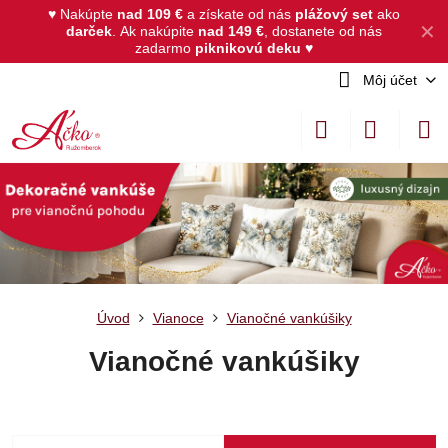
♥ Nakúpte
nad 109 €
a získate od nás
plážový set
ako
✕
darček
.
Ak nakúpite
nad 149 €
, dostanete od nás
zadarmo
piknikovú deku
♥
Môj účet
Úvod
Vianoce
Vianočné vankúšiky
Vianočné vankúšiky