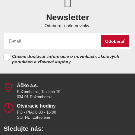
Newsletter
Odoberať naše novinky:
Odoberať
Chcem dostávať informácie o novinkách, akciových
ponukách a zľavové kupóny.
Áčko a​.s​.
Ružomberok, Textilná 19
034 01 Ružomberok
Otváracie hodiny
PO - PIA: 8:00 - 16:00
SO, NE: zatvorené
Sledujte nás: