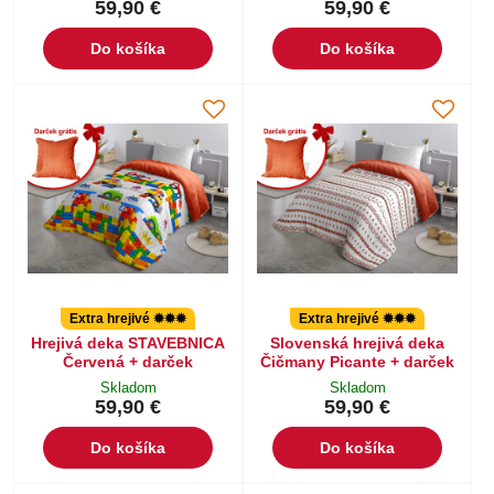
59,90 €
59,90 €
Do košíka
Do košíka
Extra hrejivé ✹✹✹
Extra hrejivé ✹✹✹
Hrejivá deka STAVEBNICA
Slovenská hrejivá deka
Červená + darček
Čičmany Picante + darček
Skladom
Skladom
59,90 €
59,90 €
Do košíka
Do košíka