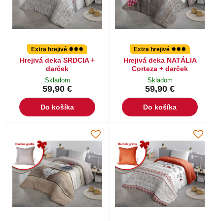
Extra hrejivé ✹✹✹
Extra hrejivé ✹✹✹
Hrejivá deka SRDCIA +
Hrejivá deka NATÁLIA
darček
Corteza + darček
Skladom
Skladom
59,90 €
59,90 €
Do košíka
Do košíka