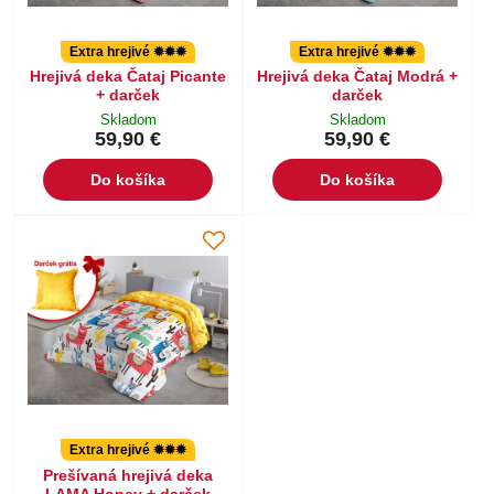
Extra hrejivé ✹✹✹
Extra hrejivé ✹✹✹
Hrejivá deka Čataj Picante
Hrejivá deka Čataj Modrá +
+ darček
darček
Skladom
Skladom
59,90 €
59,90 €
Do košíka
Do košíka
Extra hrejivé ✹✹✹
Prešívaná hrejivá deka
LAMA Honey + darček