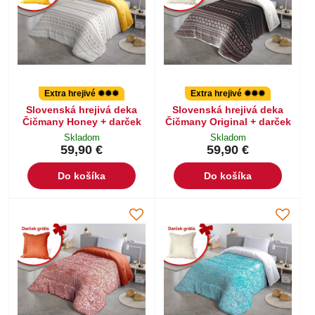
Extra hrejivé ✹✹✹
Extra hrejivé ✹✹✹
Slovenská hrejivá deka
Slovenská hrejivá deka
Čičmany Honey + darček
Čičmany Original + darček
Skladom
Skladom
59,90 €
59,90 €
Do košíka
Do košíka