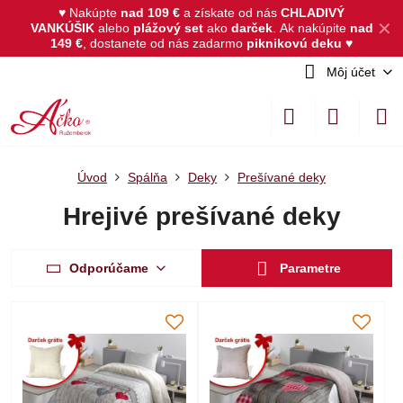
♥ Nakúpte
nad 109 €
a získate od nás
CHLADIVÝ
✕
VANKÚŠIK
alebo
plážový set
ako
darček
.
Ak nakúpite
nad
149 €
, dostanete od nás zadarmo
piknikovú deku
♥
Môj účet
Úvod
Spálňa
Deky
Prešívané deky
Hrejivé prešívané deky
Odporúčame
Parametre