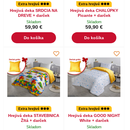
Extra hrejivé ✹✹✹
Extra hrejivé ✹✹✹
Hrejivá deka SRDCIA NA
Hrejivá deka CHALÚPKY
DREVE + darček
Picante + darček
Skladom
Skladom
59,90 €
59,90 €
Do košíka
Do košíka
Extra hrejivé ✹✹✹
Extra hrejivé ✹✹✹
Hrejivá deka STAVEBNICA
Hrejivá deka GOOD NIGHT
Žltá + darček
White + darček
Skladom
Skladom