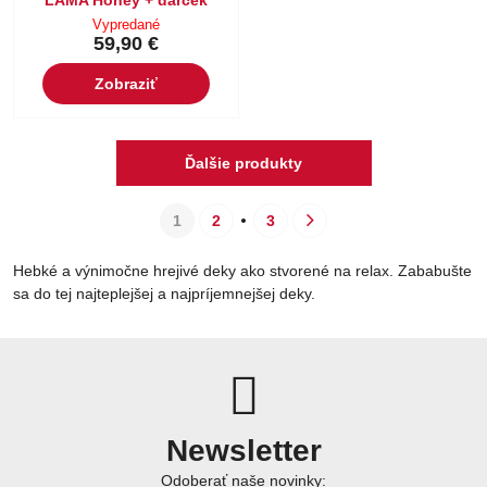
Vypredané
59,90 €
Zobraziť
Ďalšie produkty
1
2
3
Hebké a výnimočne hrejivé deky ako stvorené na relax. Zababušte
sa do tej najteplejšej a najpríjemnejšej deky.
Newsletter
Odoberať naše novinky: