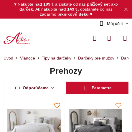
♥ Nakúpte
nad 109 €
a získate od nás
plážový set
ako
✕
darček
.
Ak nakúpite
nad 149 €
, dostanete od nás
zadarmo
piknikovú deku
♥
Môj účet
Úvod
Vianoce
Tipy na darčeky
Darčeky pre mužov
Darče
Prehozy
Odporúčame
Parametre