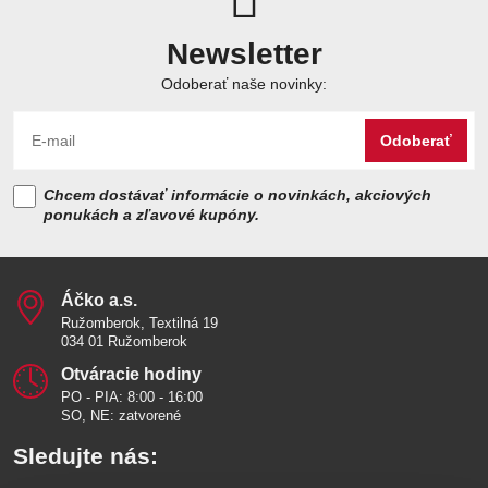
Newsletter
Odoberať naše novinky:
Odoberať
Chcem dostávať informácie o novinkách, akciových
ponukách a zľavové kupóny.
Áčko a​.s​.
Ružomberok, Textilná 19
034 01 Ružomberok
Otváracie hodiny
PO - PIA: 8:00 - 16:00
SO, NE: zatvorené
Sledujte nás: